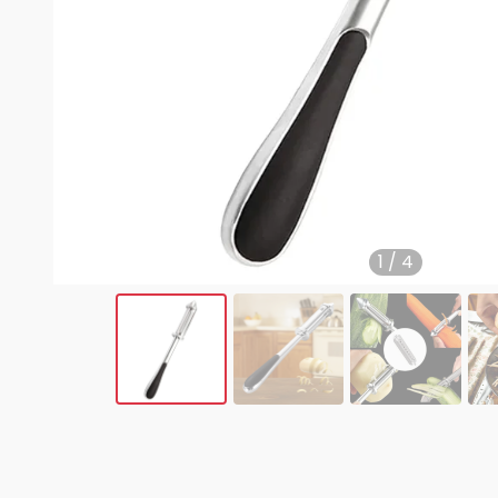
1
/
4