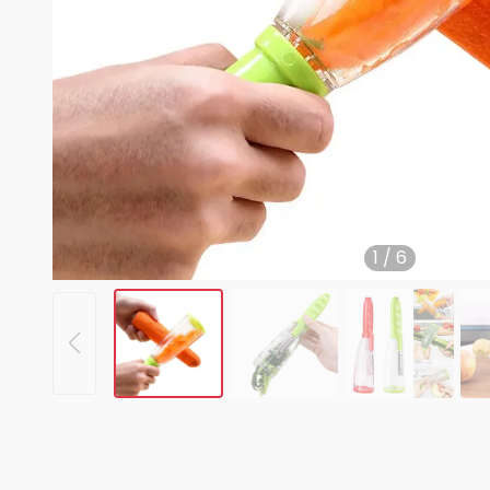
1
/
6