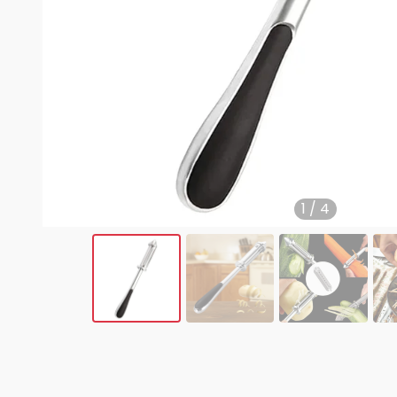
1
/
4